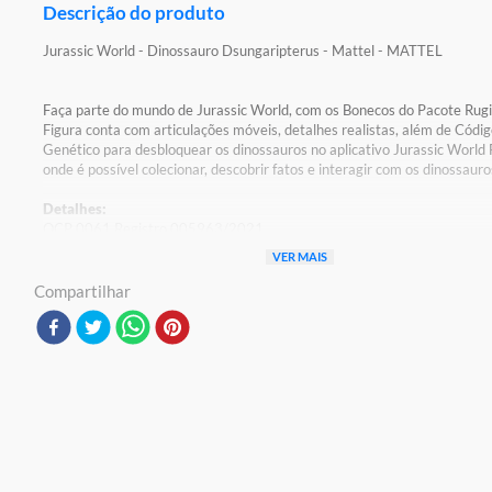
Descrição do produto
Jurassic World - Dinossauro Dsungaripterus - Mattel - MATTEL
Faça parte do mundo de Jurassic World, com os Bonecos do Pacote Rug
Figura conta com articulações móveis, detalhes realistas, além de Códi
Genético para desbloquear os dinossauros no aplicativo Jurassic World 
onde é possível colecionar, descobrir fatos e interagir com os dinossauro
Detalhes:
OCP 0061 Registro 005963/2021
VER MAIS
Características:
Compartilhar
Conteúdo da Embalagem: 1 Dinossauro Articulado Dsungaripterus
Composição/Material: Plástico
Código de barras: 194735033928
Código original do produto: HDX18
Altura aproximada do produto: 13cm
Necessita de pilhas: Não
Aviso: As cores podem variar entre as imagens mostradas acima e o pr
Imagens meramente ilustrativas
Garantia:
3 meses contra defeito de fabricação