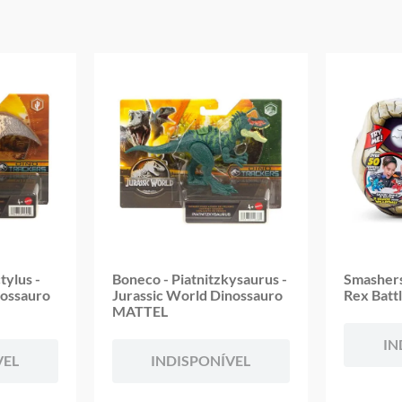
tylus -
Boneco - Piatnitzkysaurus -
Smashers 
nossauro
Jurassic World Dinossauro
Rex Batt
MATTEL
IN
VEL
INDISPONÍVEL