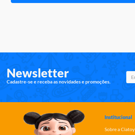
Newsletter
Cadastre-se e receba as novidades e promoções.
Institucional
Sobre a Ciatoy