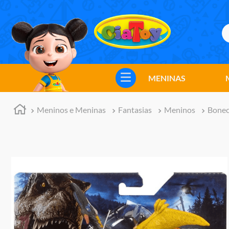
B
TERMOS MAIS BUSCADOS
1
º
meninos
MENINAS
2
º
marvel legends
3
º
master of the universe
Meninos e Meninas
Fantasias
Meninos
Bonec
4
º
barbie
5
º
bebes
6
º
hot wheels
7
º
boneca
8
º
pokemon
9
º
jogos