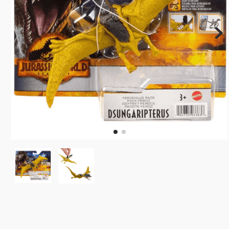
10
º
rainbow high