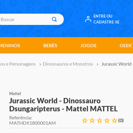
uscar
ENTRE OU
CADASTRE-SE
MENINOS
BEBÊS
JOGOS
GEEK
os e Personagens
Dinossauros e Monstros
Jurassic World
Mattel
Jurassic World - Dinossauro
Dsungaripterus - Mattel MATTEL
Referência
:
☆
☆
☆
☆
☆
(
0
)
MATHDX1800001AM