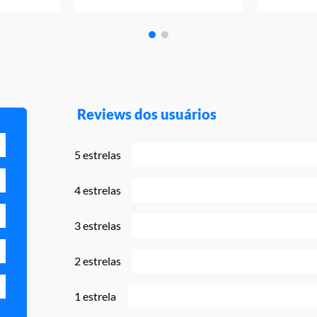
Reviews dos usuários
5 estrelas
4 estrelas
3 estrelas
2 estrelas
1 estrela