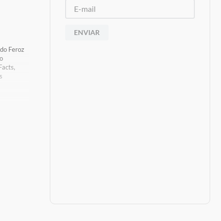
ENVIAR
ido Feroz
go
Facts,
s
oduto