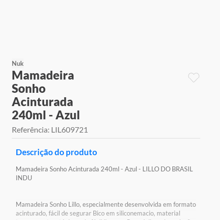
9
º
jogos
10
º
rainbow high
Nuk
Mamadeira
Sonho
Acinturada
240ml - Azul
Referência
:
LIL609721
Descrição do produto
Mamadeira Sonho Acinturada 240ml - Azul - LILLO DO BRASIL
INDU
Mamadeira Sonho Lillo, especialmente desenvolvida em formato
acinturado, fácil de segurar Bico em siliconemacio, material