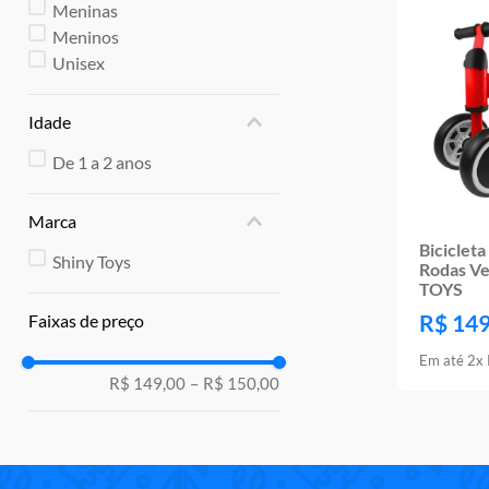
10
º
rainbow high
Meninas
Meninos
Unisex
Idade
De 1 a 2 anos
Marca
Bicicleta
Shiny Toys
Rodas V
TOYS
R$
14
Faixas de preço
Em até
2
x
R$ 149,00
–
R$ 150,00