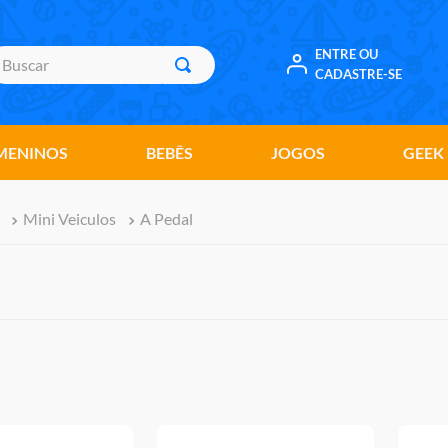
uscar
ENTRE OU
CADASTRE-SE
MENINOS
BEBÊS
JOGOS
GEEK
Mini Veiculos
A Pedal