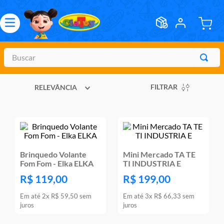
Buscar
TERMOS MAIS BUSCADOS
FILTRAR
RELEVÂNCIA
1
º
meninos
2
º
marvel legends
3
º
barbie
4
º
master of the universe
Brinquedo Volante
Mini Mercado TA TE
5
º
bebes
Fom Fom - Elka ELKA
TI INDUSTRIA E
R$
119
,
00
R$
199
,
00
6
º
hot wheels
Em até
2
x
R$
59
,
50
sem
Em até
3
x
R$
66
,
33
sem
7
º
boneca
juros
juros
8
º
pokemon