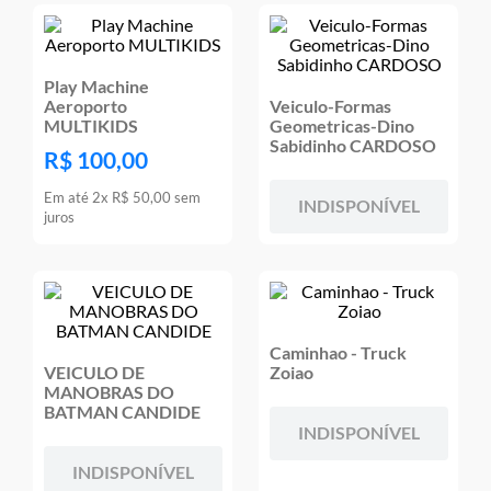
9
º
jogos
10
º
rainbow high
Play Machine
Aeroporto
Veiculo-Formas
MULTIKIDS
Geometricas-Dino
Sabidinho CARDOSO
R$
100
,
00
Em até
2
x
R$
50
,
00
sem
INDISPONÍVEL
juros
Caminhao - Truck
VEICULO DE
Zoiao
MANOBRAS DO
BATMAN CANDIDE
INDISPONÍVEL
INDISPONÍVEL