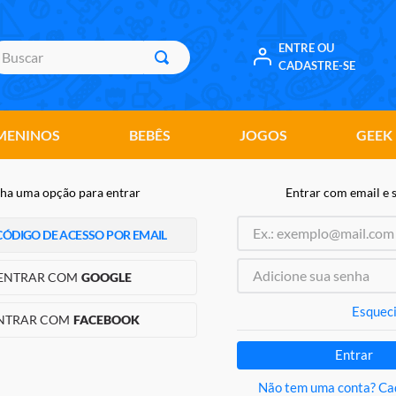
uscar
ENTRE OU
CADASTRE-SE
MENINOS
BEBÊS
JOGOS
GEEK
ha uma opção para entrar
Entrar com email e 
CÓDIGO DE ACESSO POR EMAIL
ENTRAR COM
GOOGLE
Esqueci
NTRAR COM
FACEBOOK
Entrar
Não tem uma conta? Ca