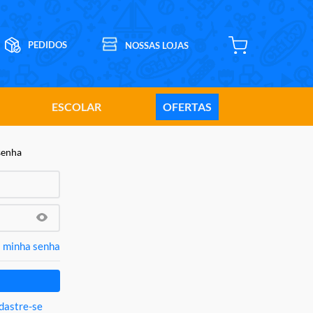
ESCOLAR
OFERTAS
senha
 minha senha
dastre-se