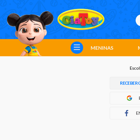
B
TERMOS MAIS BUSCADOS
1
º
meninos
MENINAS
2
º
marvel legends
3
º
barbie
Escol
4
º
master of the universe
RECEBER 
5
º
bebes
6
º
hot wheels
7
º
boneca
E
8
º
pokemon
9
º
jogos