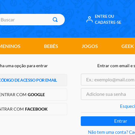
uscar
ENTRE OU
CADASTRE-SE
MENINOS
BEBÊS
JOGOS
GEEK
ha uma opção para entrar
Entrar com email e 
CÓDIGO DE ACESSO POR EMAIL
ENTRAR COM
GOOGLE
Esqueci
NTRAR COM
FACEBOOK
Entrar
Não tem uma conta? Ca