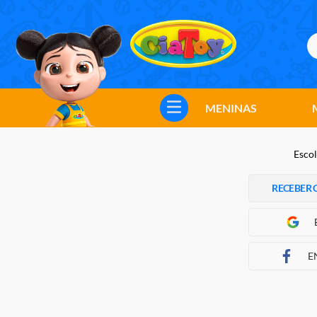
B
TERMOS MAIS BUSCADOS
1
º
meninos
MENINAS
2
º
marvel legends
3
º
barbie
Escol
4
º
master of the universe
RECEBER 
5
º
bebes
6
º
hot wheels
7
º
boneca
E
8
º
pokemon
9
º
jogos