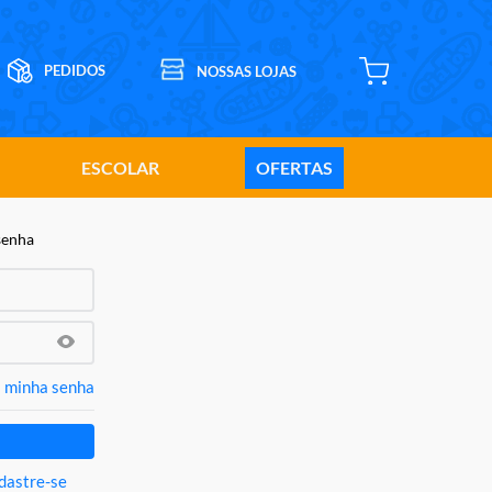
ESCOLAR
OFERTAS
senha
 minha senha
dastre-se