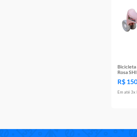
Bicicleta
Rosa SH
R$
15
Em até
3
x