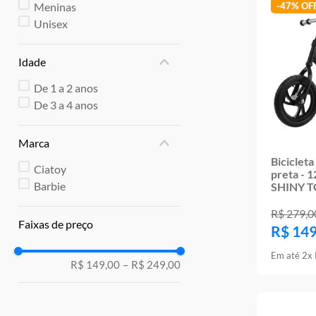
10
º
rainbow high
Meninas
-
47%
Unisex
Idade
De 1 a 2 anos
De 3 a 4 anos
Marca
Bicicleta
Ciatoy
preta - 
Barbie
SHINY T
R$
279
,
0
Faixas de preço
R$
14
Em até
2
x
R$ 149,00
–
R$ 249,00