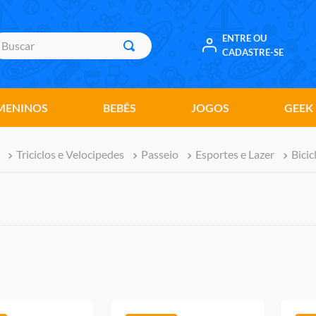
uscar
ENTRE OU
CADASTRE-SE
MENINOS
BEBÊS
JOGOS
GEEK
Triciclos e Velocipedes
Passeio
Esportes e Lazer
Bicic