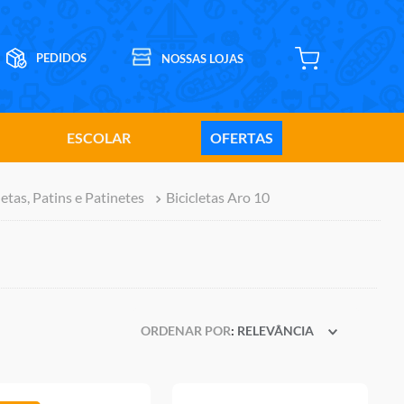
ESCOLAR
OFERTAS
letas, Patins e Patinetes
Bicicletas Aro 10
ORDENAR POR
RELEVÂNCIA