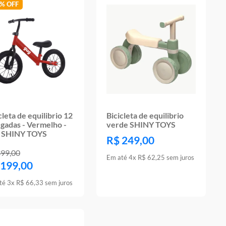
0%
cleta de equilibrio 12
Bicicleta de equilibrio
gadas - Vermelho -
verde SHINY TOYS
 SHINY TOYS
R$
249
,
00
399
,
00
Em até
4
x
R$
62
,
25
sem juros
199
,
00
té
3
x
R$
66
,
33
sem juros