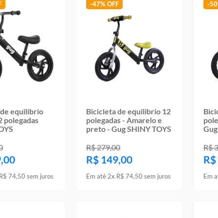
-
47%
-
5
 de equilibrio
Bicicleta de equilibrio 12
Bici
12 polegadas
polegadas - Amarelo e
pole
OYS
preto - Gug SHINY TOYS
Gug
0
R$
279
,
00
R$
9
,
00
R$
149
,
00
R$
R$
74
,
50
sem juros
Em até
2
x
R$
74
,
50
sem juros
Em a