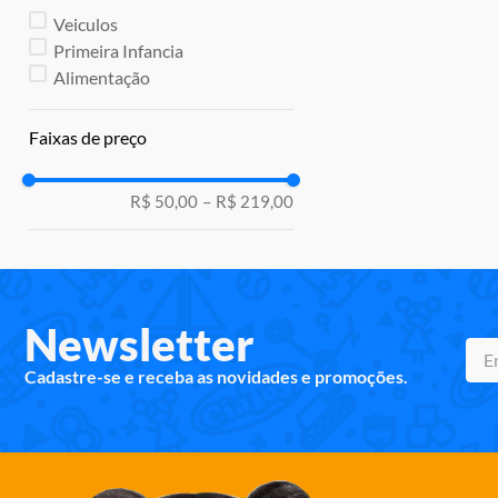
Veiculos
Primeira Infancia
Alimentação
Faixas de preço
R$ 50,00
–
R$ 219,00
Newsletter
Cadastre-se e receba as novidades e promoções.