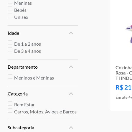
10
º
rainbow high
Meninas
Bebês
Unisex
Idade
De 1 a 2 anos
De 3 a 4 anos
Departamento
Cozinha
Rosa - 
Meninos e Meninas
TI IND
R$
21
Categoria
Em até
4
Bem Estar
Carros, Motos, Avioes e Barcos
Subcategoria