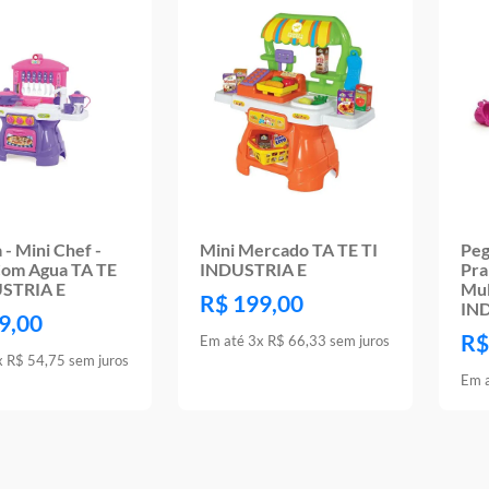
 - Mini Chef -
Mini Mercado TA TE TI
Peg
Com Agua TA TE
INDUSTRIA E
Pra
USTRIA E
Mul
R$
199
,
00
IN
9
,
00
R$
Em até
3
x
R$
66
,
33
sem juros
x
R$
54
,
75
sem juros
Em 