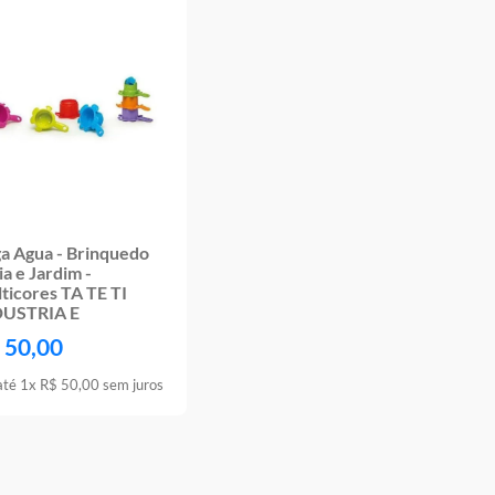
a Agua - Brinquedo
ia e Jardim -
ticores TA TE TI
DUSTRIA E
50
,
00
até
1
x
R$
50
,
00
sem juros