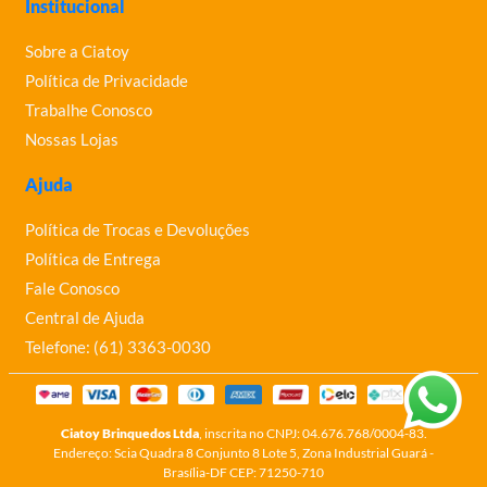
Institucional
Sobre a Ciatoy
Política de Privacidade
Trabalhe Conosco
Nossas Lojas
Ajuda
Política de Trocas e Devoluções
Política de Entrega
Fale Conosco
Central de Ajuda
Telefone: (61) 3363-0030
Ciatoy Brinquedos Ltda
, inscrita no CNPJ: 04.676.768/0004-83.
Endereço: Scia Quadra 8 Conjunto 8 Lote 5, Zona Industrial Guará -
Brasília-DF CEP: 71250-710