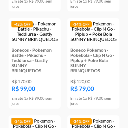
Em até
1
x
R$
99
,
00
sem
Em até
1
x
R$
99
,
00
sem
juros
juros
-
42%
-
34%
Bonecos - Pokemon
Boneco Pokemon -
Battle - Pikachu -
Pokebola - Clip N Go -
Teddiursa - Gastly
Piplup + Poke Bola
SUNNY
SUNNY
BRINQUEDOS
BRINQUEDOS
R$
170
,
00
R$
120
,
00
R$
99
,
00
R$
79
,
00
Em até
1
x
R$
99
,
00
sem
Em até
1
x
R$
79
,
00
sem
juros
juros
-
34%
-
34%