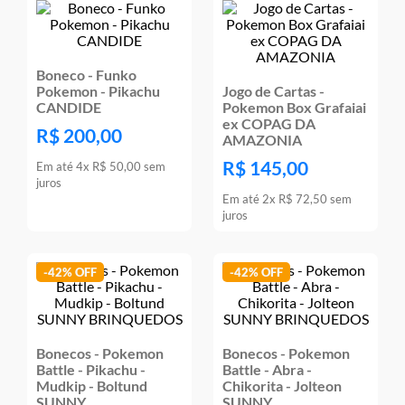
Boneco - Funko
Pokemon - Pikachu
Jogo de Cartas -
CANDIDE
Pokemon Box Grafaiai
ex COPAG DA
R$
200
,
00
AMAZONIA
R$
145
,
00
Em até
4
x
R$
50
,
00
sem
juros
Em até
2
x
R$
72
,
50
sem
juros
-
42%
-
42%
Bonecos - Pokemon
Bonecos - Pokemon
Battle - Pikachu -
Battle - Abra -
Mudkip - Boltund
Chikorita - Jolteon
SUNNY
SUNNY