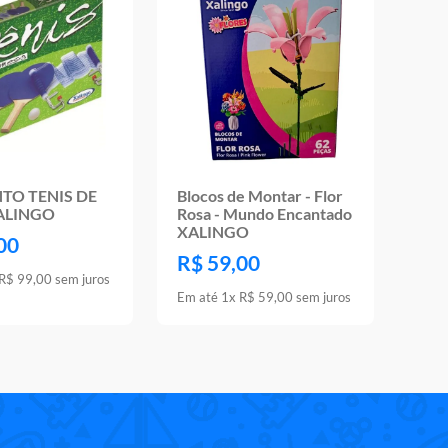
TO TENIS DE
Blocos de Montar - Flor
ALINGO
Rosa - Mundo Encantado
XALINGO
00
R$
59
,
00
R$
99
,
00
sem juros
Em até
1
x
R$
59
,
00
sem juros