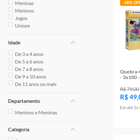
10
º
rainbow high
Meninas
-
38%
Meninos
Jogos
Unisex
Idade
De 3 a 4 anos
De 5 a 6 anos
De 7 a 8 anos
Quebra-C
De 9 a 10 anos
- 3x100
De 11 anos ou mais
R$
79
,
00
R$
49
,
Departamento
Em até
1
x
Meninos e Meninas
Categoria