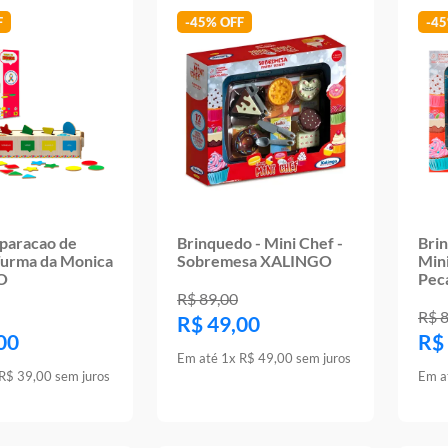
-
45%
-
4
eparacao de
Brinquedo - Mini Chef -
Bri
Turma da Monica
Sobremesa XALINGO
Min
O
Pec
R$
89
,
00
R$
R$
49
,
00
00
R$
Em até
1
x
R$
49
,
00
sem juros
R$
39
,
00
sem juros
Em a