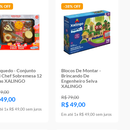
5%
-
38%
nquedo - Conjunto
Blocos De Montar -
i Chef Sobremesa 12
Brincando De
as XALINGO
Engenheiro Selva
XALINGO
89
,
00
R$
79
,
00
49
,
00
R$
49
,
00
té
1
x
R$
49
,
00
sem juros
Em até
1
x
R$
49
,
00
sem juros