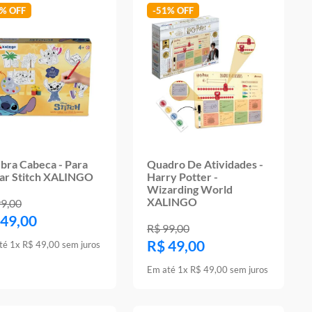
1%
-
51%
bra Cabeca - Para
Quadro De Atividades -
tar Stitch XALINGO
Harry Potter -
Wizarding World
XALINGO
99
,
00
49
,
00
R$
99
,
00
R$
49
,
00
té
1
x
R$
49
,
00
sem juros
Em até
1
x
R$
49
,
00
sem juros