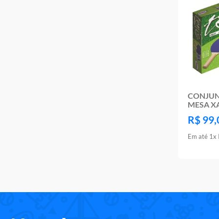
CONJUN
MESA X
R$
99
,
Em até
1
x