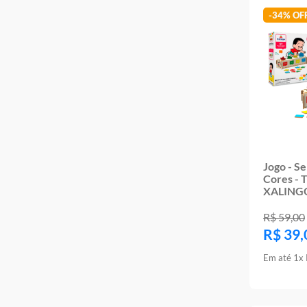
-
34%
Jogo - S
Cores - 
XALING
R$
59
,
00
R$
39
,
Em até
1
x