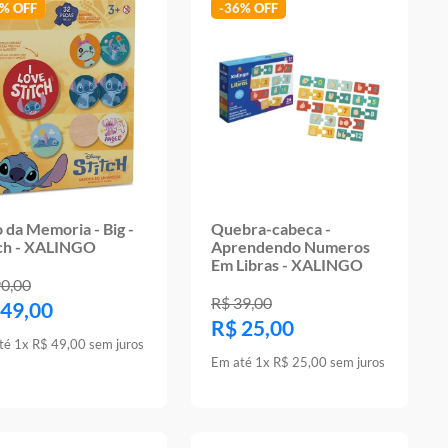
6%
-
36%
 da Memoria - Big -
Quebra-cabeca -
tch - XALINGO
Aprendendo Numeros
Em Libras - XALINGO
90
,
00
R$
39
,
00
49
,
00
R$
25
,
00
té
1
x
R$
49
,
00
sem juros
Em até
1
x
R$
25
,
00
sem juros