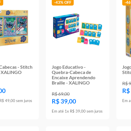
-
43%
-
4
abecas - Stitch
Jogo Educativo -
Jogo
 - XALINGO
Quebra-Cabeca de
Sti
Encaixe Aprendendo
Braille - XALINGO
R$
00
R$
R$
69
,
00
R$
39
,
00
R$
49
,
00
sem juros
Em a
Em até
1
x
R$
39
,
00
sem juros