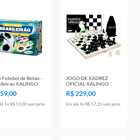
 Futebol de Botao -
JOGO DE XADREZ
sileirao XALINGO
OFICIAL XALINGO
59
,
00
R$
229
,
00
té
1
x
R$
59
,
00
sem juros
Em até
4
x
R$
57
,
25
sem juros