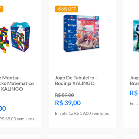
-
56%
e Montar -
Jogo De Tabuleiro -
Jogo
cks Matematico
Bodinja XALINGO
Bra
s XALINGO
R$
R$
89
,
00
R$
39
,
00
Em a
00
Em até
1
x
R$
39
,
00
sem juros
R$
69
,
00
sem juros