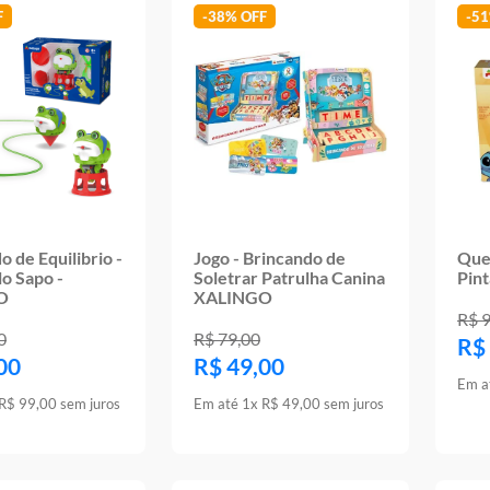
-
38%
-
5
 de Equilibrio -
Jogo - Brincando de
Que
o Sapo -
Soletrar Patrulha Canina
Pin
O
XALINGO
R$
0
R$
79
,
00
R$
00
R$
49
,
00
Em a
R$
99
,
00
sem juros
Em até
1
x
R$
49
,
00
sem juros