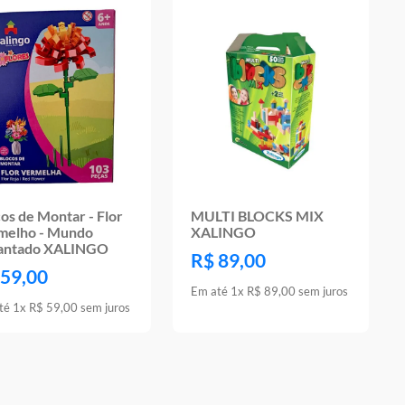
os de Montar - Flor
MULTI BLOCKS MIX
melho - Mundo
XALINGO
antado XALINGO
R$
89
,
00
59
,
00
Em até
1
x
R$
89
,
00
sem juros
té
1
x
R$
59
,
00
sem juros