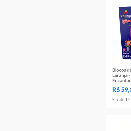
Blocos d
Laranja 
Encanta
R$
59
,
Em até
1
x