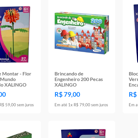
e Montar - Flor
Brincando de
Bloc
- Mundo
Engenheiro 200 Pecas
Ver
do XALINGO
XALINGO
Enc
00
R$
79
,
00
R$
R$
59
,
00
sem juros
Em até
1
x
R$
79
,
00
sem juros
Em a