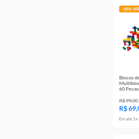
-
30%
Blocos d
Multiblo
60 Peca
R$
99
,
00
R$
69
,
Em até
1
x