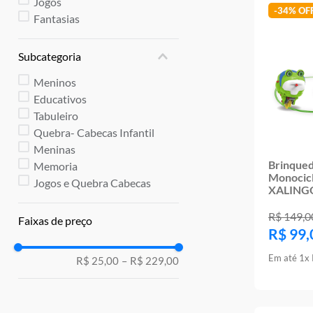
Jogos
-
34%
Fantasias
Subcategoria
Meninos
Educativos
Tabuleiro
Quebra- Cabecas Infantil
Meninas
Brinquedo
Memoria
Monocicl
Jogos e Quebra Cabecas
XALING
R$
149
,
0
Faixas de preço
R$
99
,
Em até
1
x
R$ 25,00
–
R$ 229,00